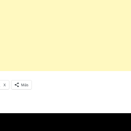
X
Más