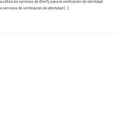
utiliza los servicios de iDenfy para la verificación de identidad.
socia
servicios de verificación de identidad […]
on
ial,
oftware
ntegrado
lockchain