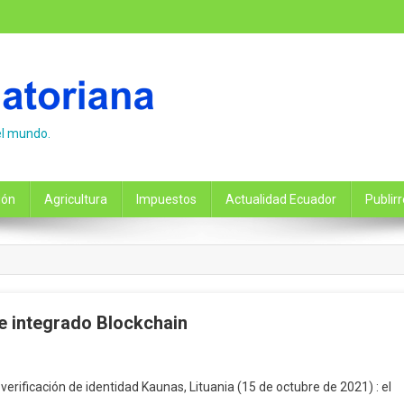
el mundo.
ión
Agricultura
Impuestos
Actualidad Ecuador
Publir
re integrado Blockchain
n
Denfy
 verificación de identidad Kaunas, Lituania (15 de octubre de 2021) : el
e