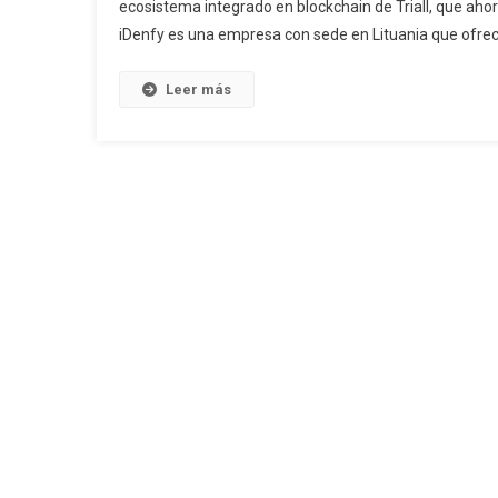
ecosistema integrado en blockchain de Triall, que ahora 
A
iDenfy es una empresa con sede en Lituania que ofrece 
C
Tr
El
Leer más
S
I
B