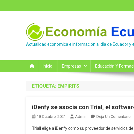
Saltar
al
contenido
Actualidad económica e información al día de Ecuador y 
Inicio
Empresas
Educación Y Formac
ETIQUETA:
EMPIRITS
iDenfy se asocia con Trial, el softwa
E
18 Octubre, 2021
Admin
Deja Un Comentario
I
Triall elige a iDenfy como su proveedor de servicios de
S