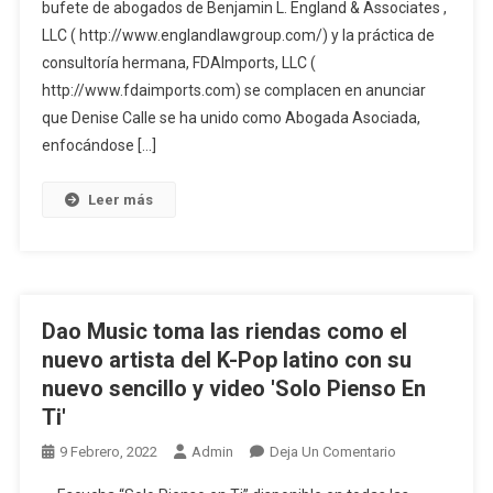
bufete de abogados de Benjamin L. England & Associates ,
Y
LLC ( http://www.englandlawgroup.com/) y la práctica de
De
Consultoría
consultoría hermana, FDAImports, LLC (
De
http://www.fdaimports.com) se complacen en anunciar
La
que Denise Calle se ha unido como Abogada Asociada,
FDA
enfocándose […]
Nombra
A
Leer más
Un
Nuevo
Abogado
En
Miami
Dao Music toma las riendas como el
Para
nuevo artista del K-Pop latino con su
Ampliar
nuevo sencillo y video 'Solo Pienso En
Su
Ti'
Presencia
En
En
9 Febrero, 2022
Admin
Deja Un Comentario
América
Dao
Latina