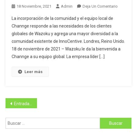
EN
En
18 Noviembre, 2021
Admin
Deja Un Comentario
LA
Wazoku
La incorporación de la comunidad y el equipo local de
APERTURA
Continúa
Channge responde a las necesidades de los clientes
DE
Su
LA
globales de Wazoku y agrega una mayor diversidad a la
Expansión
CUMBRE
comunidad existente de InnoCentive. Londres, Reino Unido.
Global
MUNDIAL
Tras
18 de noviembre de 2021 – Wazoku le da la bienvenida a
DEL
Reforzar
Channge a su equipo global. La empresa líder […]
CAFÉ,
Su
EL
Presencia
Leer más
SECRETAR
En
DE
Latinoamér
AGRICULT
DE
Navegación
Entradas anteriores
PUERTO
RICO,
de
LIC.
Buscar:
entradas
SEÑOR.
RAMÓN