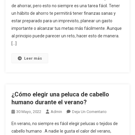
de ahorrar, pero esto no siempre es una tarea fácil. Tener
Cómo
un hábito de ahorro te permitirá tener finanzas sanas y
Ahorrar
estar preparado para un imprevisto, planear un gasto
Dinero
importante o alcanzar tus metas más fácilmente. Aunque
al principio puede parecer un reto, hacer esto de manera.
[…]
Leer más
¿Cómo elegir una peluca de cabello
humano durante el verano?
En
30 Mayo, 2022
Admin
Deja Un Comentario
¿Cómo
En verano, no siempre es fácil elegir pelucas o tejidos de
Elegir
cabello humano . A nadie le gusta el calor del verano,
Una