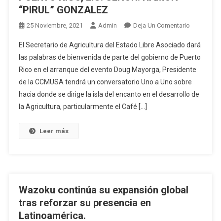
“PIRUL” GONZALEZ
En
25 Noviembre, 2021
Admin
Deja Un Comentario
LA
El Secretario de Agricultura del Estado Libre Asociado dará
CAMARA
las palabras de bienvenida de parte del gobierno de Puerto
DE
Rico en el arranque del evento Doug Mayorga, Presidente
COMERCIO
de la CCMUSA tendrá un conversatorio Uno a Uno sobre
DE
LAS
hacia donde se dirige la isla del encanto en el desarrollo de
MINORIAS
la Agricultura, particularmente el Café […]
EN
LOS
Leer más
ESTADOS
UNIDOS
(CCMUSA)
ANUNCIA
LA
Wazoku continúa su expansión global
CONFIRMA
tras reforzar su presencia en
COMO
Latinoamérica.
CONFEREN