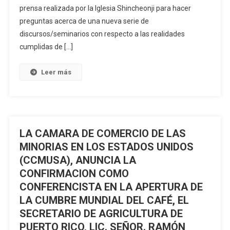
prensa realizada por la Iglesia Shincheonji para hacer
Una
Conferencia
preguntas acerca de una nueva serie de
De
discursos/seminarios con respecto a las realidades
Prensa
cumplidas de […]
En
EE.
Leer más
UU.
Para
Dar
A
Conocer
LA CAMARA DE COMERCIO DE LAS
Una
MINORIAS EN LOS ESTADOS UNIDOS
Nueva
(CCMUSA), ANUNCIA LA
Serie
CONFIRMACION COMO
De
CONFERENCISTA EN LA APERTURA DE
Seminarios
LA CUMBRE MUNDIAL DEL CAFÉ, EL
SECRETARIO DE AGRICULTURA DE
PUERTO RICO, LIC. SEÑOR. RAMÓN