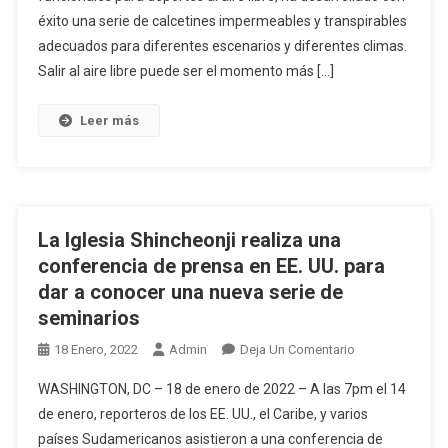
En
éxito una serie de calcetines impermeables y transpirables
Impermeables
Ti'
Transpirables
adecuados para diferentes escenarios y diferentes climas.
Adecuados
Salir al aire libre puede ser el momento más […]
Para
Diferentes
Leer más
Escenarios
Y
Climas
La Iglesia Shincheonji realiza una
conferencia de prensa en EE. UU. para
dar a conocer una nueva serie de
seminarios
En
18 Enero, 2022
Admin
Deja Un Comentario
La
WASHINGTON, DC – 18 de enero de 2022 – A las 7pm el 14
Iglesia
de enero, reporteros de los EE. UU., el Caribe, y varios
Shincheonji
países Sudamericanos asistieron a una conferencia de
Realiza