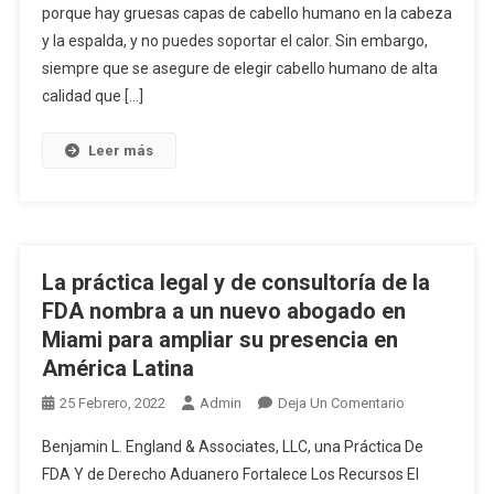
porque hay gruesas capas de cabello humano en la cabeza
Peluca
y la espalda, y no puedes soportar el calor. Sin embargo,
De
Cabello
siempre que se asegure de elegir cabello humano de alta
Humano
calidad que […]
Durante
El
Leer más
Verano?
La práctica legal y de consultoría de la
FDA nombra a un nuevo abogado en
Miami para ampliar su presencia en
América Latina
En
25 Febrero, 2022
Admin
Deja Un Comentario
La
Benjamin L. England & Associates, LLC, una Práctica De
Práctica
FDA Y de Derecho Aduanero Fortalece Los Recursos El
Legal