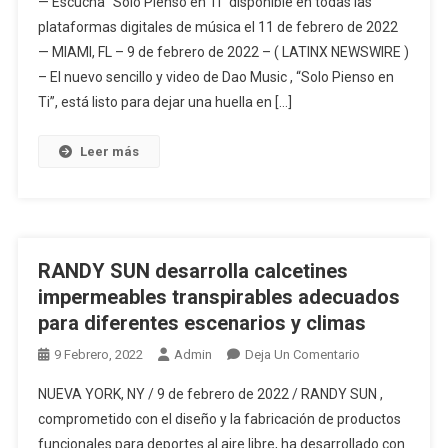
— Escucha “Solo Pienso en Ti” disponible en todas las
Music
plataformas digitales de música el 11 de febrero de 2022
Toma
— MIAMI, FL – 9 de febrero de 2022 – ( LATINX NEWSWIRE )
Las
– El nuevo sencillo y video de Dao Music , “Solo Pienso en
Riendas
Como
Ti”, está listo para dejar una huella en […]
El
Nuevo
Leer más
Artista
Del
K-
Pop
Latino
RANDY SUN desarrolla calcetines
Con
impermeables transpirables adecuados
Su
para diferentes escenarios y climas
Nuevo
Sencillo
En
9 Febrero, 2022
Admin
Deja Un Comentario
Y
RANDY
NUEVA YORK, NY / 9 de febrero de 2022 / RANDY SUN ,
Video
SUN
comprometido con el diseño y la fabricación de productos
'Solo
Desarrolla
funcionales para deportes al aire libre, ha desarrollado con
Pienso
Calcetines