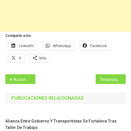
Comparte esto:
LinkedIn
WhatsApp
Facebook
X
Más
Navegación
Acciones investigativas de la Policía Judicial generaron la recuperación de automotores, en el DMQ
Desarticulada presunta red delictiva dedicada al cometimiento de varios delitos, en el DMQ
de
PUBLICACIONES RELACIONADAS
entradas
Alianza Entre Gobierno Y Transportistas Se Fortalece Tras
Taller De Trabajo