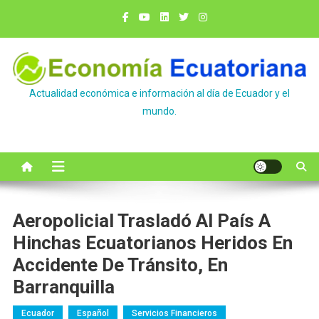
Saltar
al
contenido
Actualidad económica e información al día de Ecuador y el
mundo.
Aeropolicial Trasladó Al País A
Hinchas Ecuatorianos Heridos En
Accidente De Tránsito, En
Barranquilla
Ecuador
Español
Servicios Financieros