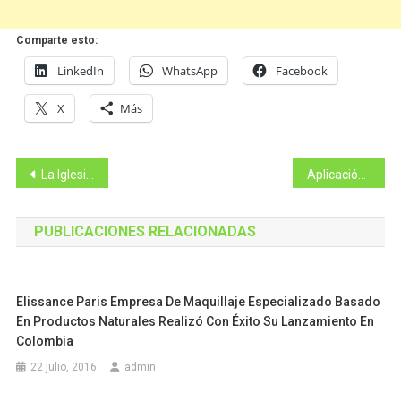
Comparte esto:
LinkedIn
WhatsApp
Facebook
X
Más
Navegación
La Iglesia Shincheonji realiza una conferencia de prensa en EE. UU. para dar a conocer una nueva serie de seminarios
Aplicación móvil para personal en campo R-Sales se constituye como una solución ideal para controlar y gestionar fuerza de ventas externa.
de
PUBLICACIONES RELACIONADAS
entradas
Elissance Paris Empresa De Maquillaje Especializado Basado
En Productos Naturales Realizó Con Éxito Su Lanzamiento En
Colombia
22 julio, 2016
admin