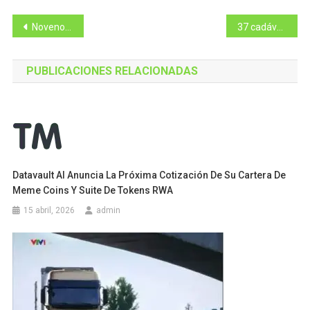
Navegación
Noveno Más Buscado de Pichincha, vinculado con estafas masivas, fue capturado
37 cadáveres no identificados fueron inhumados, en Guayas
de
PUBLICACIONES RELACIONADAS
entradas
Datavault AI Anuncia La Próxima Cotización De Su Cartera De
Meme Coins Y Suite De Tokens RWA
15 abril, 2026
admin