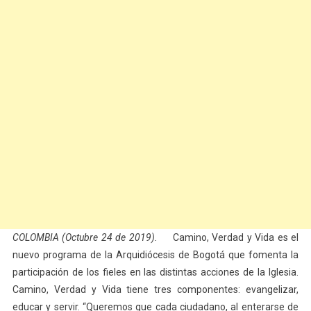
COLOMBIA (Octubre 24 de 2019).
Camino, Verdad y Vida es el
nuevo programa de la Arquidiócesis de Bogotá que fomenta la
participación de los fieles en las distintas acciones de la Iglesia.
Camino, Verdad y Vida tiene tres componentes: evangelizar,
educar y servir. “Queremos que cada ciudadano, al enterarse de