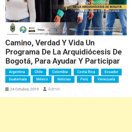
Camino, Verdad Y Vida Un
Programa De La Arquidiócesis De
Bogotá, Para Ayudar Y Participar
Argentina
Chile
Colombia
Costa Rica
Ecuador
Guatemala
México
Noticias
Perú
Venezuela
Admin
24 Octubre, 2019