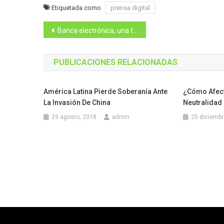
Etiquetada como
prensa digital
Navegación
Banca electrónica, una transacción a futuro
de
PUBLICACIONES RELACIONADAS
entradas
América Latina Pierde Soberanía Ante
¿Cómo Afect
La Invasión De China
Neutralidad
29 agosto, 2018
admin
25 diciembr