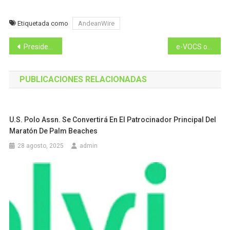
Etiquetada como
AndeanWire
Navegación
Presidente de Ecuador dio un emotivo discurso en la Plaza de la Revolución
e-VOCS oficinas virtuales realizó con éxito el XI Encuentro Empresarial
de
PUBLICACIONES RELACIONADAS
entradas
U.S. Polo Assn. Se Convertirá En El Patrocinador Principal Del
Maratón De Palm Beaches
28 agosto, 2025
admin