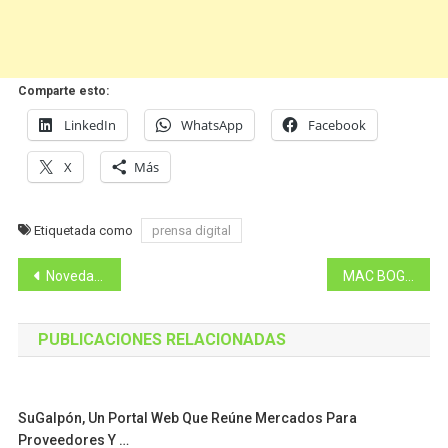
Comparte esto:
LinkedIn
WhatsApp
Facebook
X
Más
Etiquetada como
prensa digital
Navegación
Novedades del sector real y financiero
MAC BOGOTÁ: José Cosme exhibe su alfabeto para reflexionar sobre la existencia humana
de
PUBLICACIONES RELACIONADAS
entradas
SuGalpón, Un Portal Web Que Reúne Mercados Para
Proveedores Y …