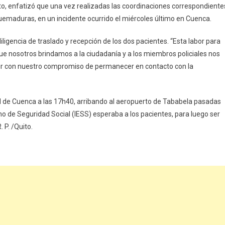
to, enfatizó que una vez realizadas las coordinaciones correspondiente
uemaduras, en un incidente ocurrido el miércoles último en Cuenca.
igencia de traslado y recepción de los dos pacientes. “Esta labor para
que nosotros brindamos a la ciudadanía y a los miembros policiales nos
ir con nuestro compromiso de permanecer en contacto con la
ad de Cuenca a las 17h40, arribando al aeropuerto de Tababela pasadas
no de Seguridad Social (IESS) esperaba a los pacientes, para luego ser
 P. /Quito.