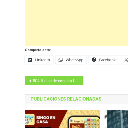
Comparte esto:
LinkedIn
WhatsApp
Facebook
Navegación
804,8 kilos de cocaína fueron aprehendidos en aguas internacionales
de
PUBLICACIONES RELACIONADAS
entradas