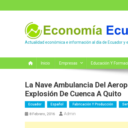
Saltar
al
contenido
Actualidad económica e información al día de Ecuador y 
Inicio
Empresas
Educación Y Formac
La Nave Ambulancia Del Aeropo
Explosión De Cuenca A Quito
Ecuador
Español
Fabricación Y Producción
Ser
Admin
8 Febrero, 2016