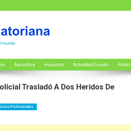
el mundo.
ión
Agricultura
Impuestos
Actualidad Ecuador
Publir
licial Trasladó A Dos Heridos De
vicios Profesionales