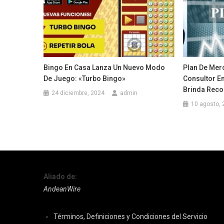
Bingo En Casa Lanza Un Nuevo Modo
Plan De Mer
De Juego: «Turbo Bingo»
Consultor E
Brinda Rec
24 diciembre, 2024
admin
10 agosto, 
Aliado de:
AndeanWire
Términos, Definiciones y Condiciones del Servicio