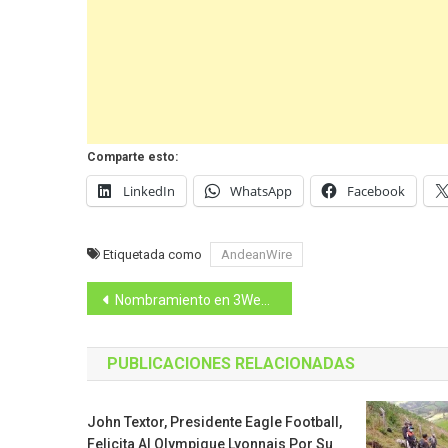
Comparte esto:
LinkedIn
WhatsApp
Facebook
Etiquetada como
AndeanWire
Navegación
Nombramiento en 3Weeks Consulting
de
PUBLICACIONES RELACIONADAS
entradas
John Textor, Presidente Eagle Football,
Felicita Al Olympique Lyonnais Por Su