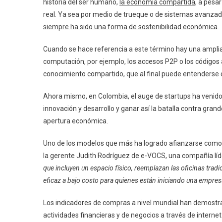
historia del ser humano,
la economía compartida
, a pesa
real. Ya sea por medio de trueque o de sistemas avanza
siempre ha sido una forma de sostenibilidad económica
.
Cuando se hace referencia a este término hay una amplia
computación, por ejemplo, los accesos P2P o los códigos
conocimiento compartido, que al final puede entenders
Ahora mismo, en Colombia, el auge de startups ha venid
innovación y desarrollo y ganar así la batalla contra gra
apertura económica.
Uno de los modelos que más ha logrado afianzarse como
la gerente Judith Rodríguez de e-VOCS, una compañía líd
que incluyen un espacio físico, reemplazan las oficinas tra
eficaz a bajo costo para quienes están iniciando una empres
Los indicadores de compras a nivel mundial han demostr
actividades financieras y de negocios a través de interne