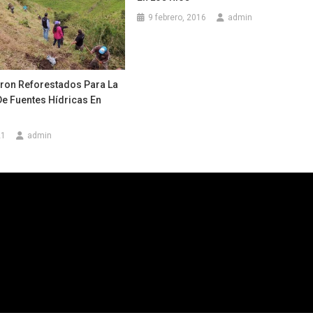
9 febrero, 2016
admin
ron Reforestados Para La
De Fuentes Hídricas En
21
admin