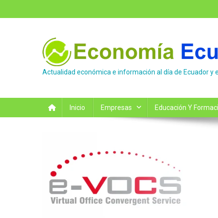
Saltar
al
contenido
Actualidad económica e información al día de Ecuador y 
Inicio
Empresas
Educación Y Formac