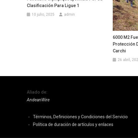
Clasificación Para Ligue 1
10 julio, 2025
admin
6000 M2 Fue
Protección 
Carchi
26 abril, 20
Aliado de:
AndeanWire
Términos, Definiciones y Condiciones del Servicio
Política de duración de artículos y enlaces