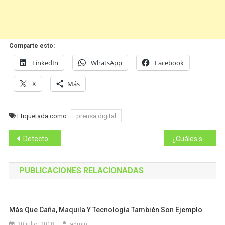
Comparte esto:
LinkedIn
WhatsApp
Facebook
X
Más
Etiquetada como
prensa digital
Navegación
Detector en vivo al Debate de Caracol
¿Cuáles son los beneficios y los riesgos de acabar con el dinero en …
de
PUBLICACIONES RELACIONADAS
entradas
Más Que Caña, Maquila Y Tecnología También Son Ejemplo
30 julio, 2018
admin