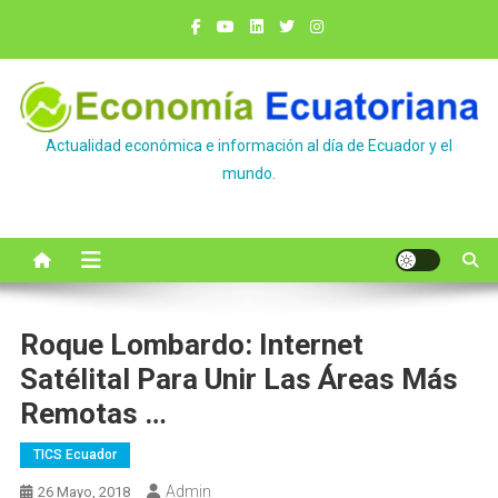
Saltar
al
contenido
Actualidad económica e información al día de Ecuador y el
mundo.
Roque Lombardo: Internet
Satélital Para Unir Las Áreas Más
Remotas …
TICS Ecuador
Admin
26 Mayo, 2018