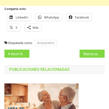
Comparte esto:
LinkedIn
WhatsApp
Facebook
X
Más
Etiquetada como
AndeanWire
Navegación
Kevin Ashton: 'las telecomunicaciones son un derecho'
Manta se moderniza y dinamiza su economía
de
PUBLICACIONES RELACIONADAS
entradas