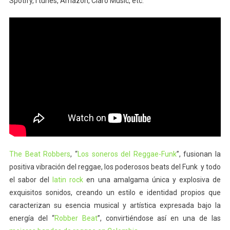
Spotify, I tunes, Amazon, Claro Music, etc.
The Beat Robbers
, “
Los soneros del Reggae-Funk
”, fusionan la
positiva vibración del reggae, los poderosos beats del Funk y todo
el sabor del
latin rock
en una amalgama única y explosiva de
exquisitos sonidos, creando un estilo e identidad propios que
caracterizan su esencia musical y artística expresada bajo la
energía del “
Robber Beat
”, convirtiéndose así en una de las