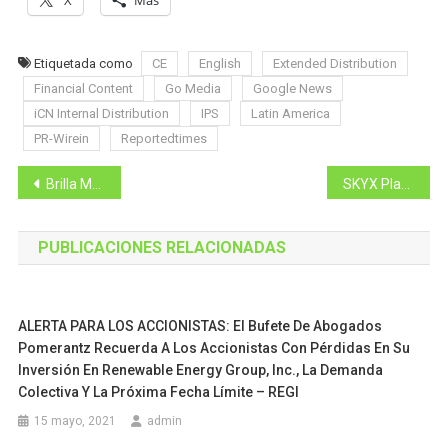
X
Más
Etiquetada como
CE
English
Extended Distribution
Financial Content
Go Media
Google News
iCN Internal Distribution
IPS
Latin America
PR-Wirein
Reportedtimes
Navegación
Brilla Media Ventures / Nuestras Stories nombrada semifinalista del premio Black Ambition 2022 de Pharrell
SKYX Platforms presentará su próxima demostración en vídeo de la tecnología de la plataforma Gen-1 que cambiará el juego
de
PUBLICACIONES RELACIONADAS
entradas
ALERTA PARA LOS ACCIONISTAS: El Bufete De Abogados
Pomerantz Recuerda A Los Accionistas Con Pérdidas En Su
Inversión En Renewable Energy Group, Inc., La Demanda
Colectiva Y La Próxima Fecha Límite – REGI
15 mayo, 2021
admin