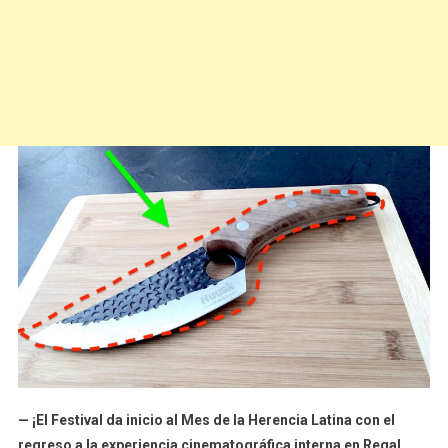
Del
12
Al
18
De
Septiembre
De
2022
Con
El
Estreno
Nocturno
De
La
Célebre
Docuserie
'Habla
Loud'
— ¡El Festival da inicio al Mes de la Herencia Latina con el
De
regreso a la experiencia cinematográfica interna en Regal