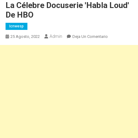
La Célebre Docuserie 'Habla Loud'
De HBO
Icnwesp
Admin
En
25 Agosto, 2022
Deja Un Comentario
El
Festival
De
Cine
Latino
De
Nueva
York,
Presentado
Por
Warner
Bros.
Discovery,
Regresa