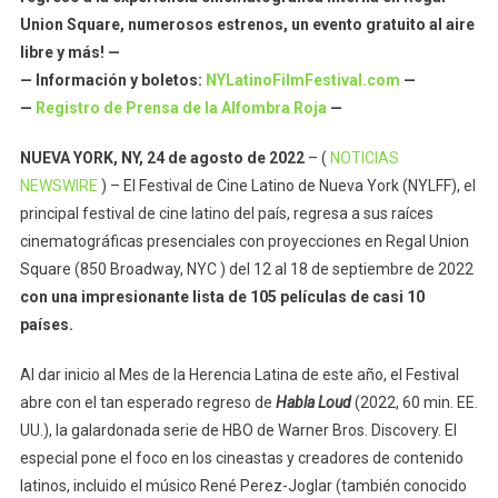
HBO
Union Square, numerosos estrenos, un evento gratuito al aire
libre y más! —
— Información y boletos:
NYLatinoFilmFestival.com
—
—
Registro de Prensa de la Alfombra Roja
—
NUEVA YORK, NY, 24 de agosto de 2022
– (
NOTICIAS
NEWSWIRE
) – El Festival de Cine Latino de Nueva York (NYLFF), el
principal festival de cine latino del país, regresa a sus raíces
cinematográficas presenciales con proyecciones en Regal Union
Square (850 Broadway, NYC ) del 12 al 18 de septiembre de 2022
con una impresionante lista de 105 películas de casi 10
países.
Al dar inicio al Mes de la Herencia Latina de este año, el Festival
abre con el tan esperado regreso de
Habla Loud
(2022, 60 min. EE.
UU.), la galardonada serie de HBO de Warner Bros. Discovery. El
especial pone el foco en los cineastas y creadores de contenido
latinos, incluido el músico René Perez-Joglar (también conocido