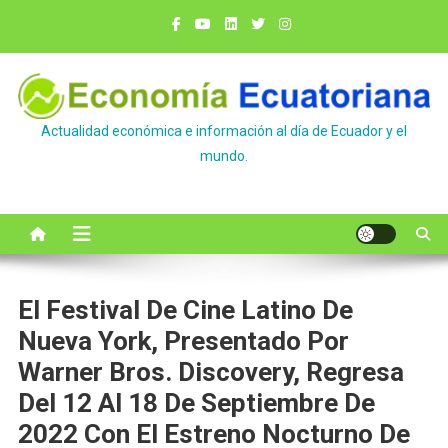
Saltar
al
contenido
Actualidad económica e información al día de Ecuador y el
mundo.
El Festival De Cine Latino De
Nueva York, Presentado Por
Warner Bros. Discovery, Regresa
Del 12 Al 18 De Septiembre De
2022 Con El Estreno Nocturno De