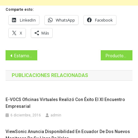
Comparte esto:
LinkedIn
WhatsApp
Facebook
X
Más
Navegación
Estamos buscando expandir nuestra actuación por toda la región y sabemos que Colombia tiene mucho potencial: Felipe Matos
Productos de la Economía Popular y Solidaria ecuatoriana se exportan a 125 países
de
PUBLICACIONES RELACIONADAS
entradas
E-VOCS Oficinas Virtuales Realizó Con Éxito El XI Encuentro
Empresarial
6 diciembre, 2016
admin
ViewSonic Anuncia Disponibilidad En Ecuador De Dos Nuevos