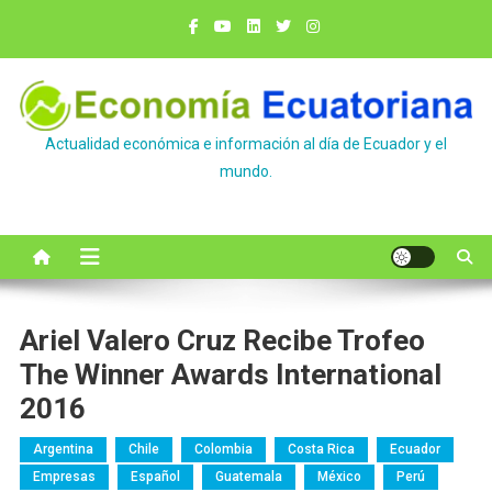
Saltar
al
contenido
Actualidad económica e información al día de Ecuador y el
mundo.
Ariel Valero Cruz Recibe Trofeo
The Winner Awards International
2016
Argentina
Chile
Colombia
Costa Rica
Ecuador
Empresas
Español
Guatemala
México
Perú