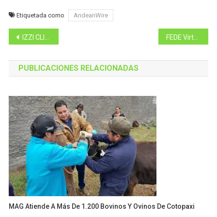
Etiquetada como
AndeanWire
Navegación
IZZI CLIN – Toallas Desengrasantes.
FEDE Virtual en 3d nace para apoyar la industria nacional.
de
PUBLICACIONES RELACIONADAS
entradas
MAG Atiende A Más De 1.200 Bovinos Y Ovinos De Cotopaxi