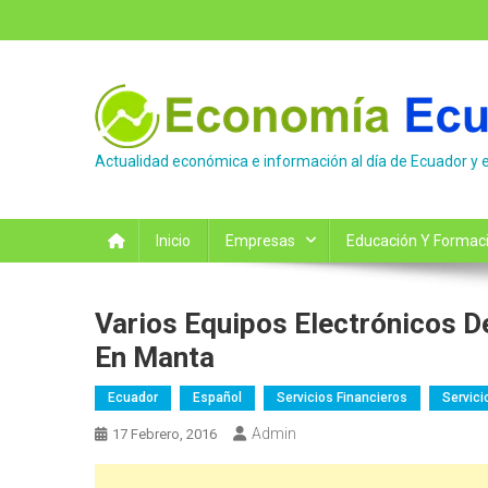
Saltar
al
contenido
Actualidad económica e información al día de Ecuador y 
Inicio
Empresas
Educación Y Formac
Varios Equipos Electrónicos D
En Manta
Ecuador
Español
Servicios Financieros
Servici
Admin
17 Febrero, 2016