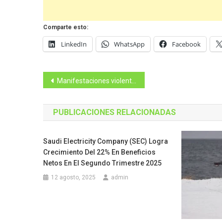
Comparte esto:
LinkedIn
WhatsApp
Facebook
Navegación
Manifestaciones violentas se repitieron en las afueras de Unidad Educativa
de
PUBLICACIONES RELACIONADAS
entradas
Saudi Electricity Company (SEC) Logra
Crecimiento Del 22% En Beneficios
Netos En El Segundo Trimestre 2025
12 agosto, 2025
admin